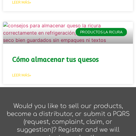
LEER MÁS»
PRODUCTOS LA RICURA
Cómo almacenar tus quesos
LEER MÁS»
Would you like to sell our products,
become a distributor, or submit a PQRS
(request, complaint, claim, or
suggestion)? Register and we will