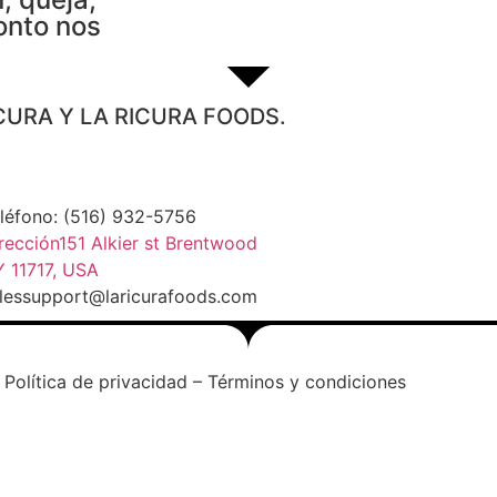
onto nos
CURA Y LA RICURA FOODS.
léfono: (516) 932-5756
rección151 Alkier st Brentwood
 11717, USA
lessupport@laricurafoods.com
Política de privacidad – Términos y condiciones